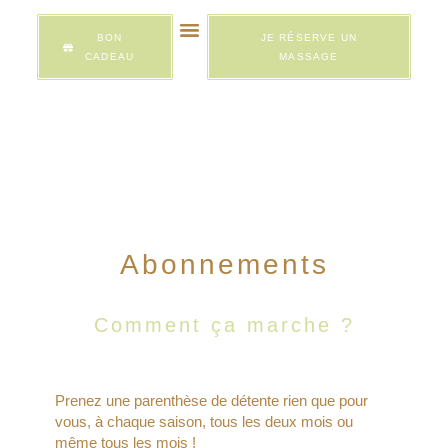
BON
JE RÉSERVE UN
CADEAU
MASSAGE
Qui suis-je ?
Entreprises & évènements
Abonnements
massages
Abonnements
Comment ça marche ?
Prenez une parenthèse de détente rien que pour
vous, à chaque saison, tous les deux mois ou
même tous les mois !