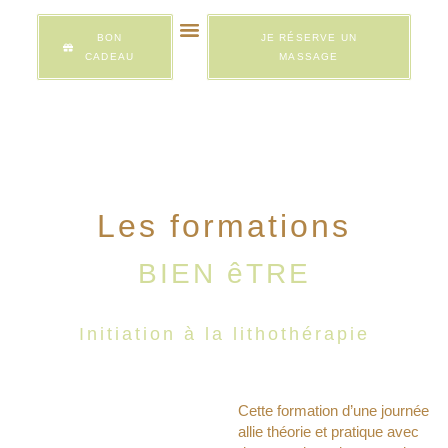
BON
JE RÉSERVE UN
CADEAU
MASSAGE
Qui suis-je ?
Entreprises & évènements
Formation Bien être
Les formations
BIEN êTRE
Initiation à la lithothérapie
Cette formation d’une journée
allie théorie et pratique avec