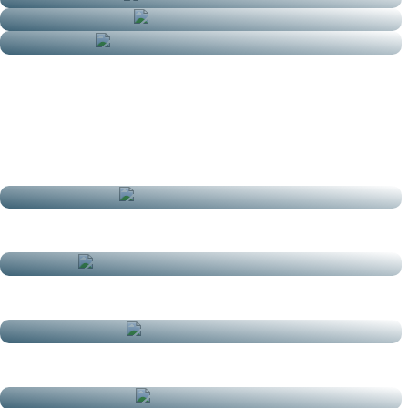
Massage Aux Bols Chantants
Massage Aux Cristaux
Massage Féminité Au Quartz
Rose
Massage Assis Thaï
Massage Crânien
Massage Au Ballon D'eau Chaude
Massage Drainant Corps