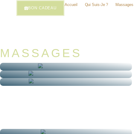
Accueil
Qui Suis-Je ?
Massages
BON CADEAU
MASSAGES
Les Bases Du Massage
Les Fondamentaux Du Massage
Devenir Masseur Professionnel
Massage Californien
Massage Suédois