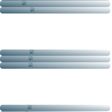
Massage Drainant Visage
Massage Femme Enceinte
Liftant Japonais Du Visage
Perfectionnement Gua Sha
Crânien Métiers De La Coiffure
Assis Métiers De La Coiffure